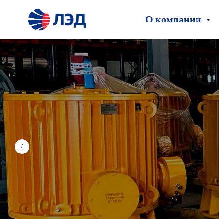
О компании
ООО «ЛЭД» организо
в 2020 году как ком
на управление прои
процессами, реализ
и теплообменного о