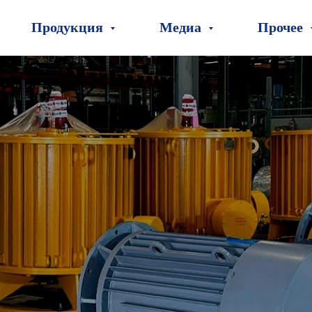
Продукция
Медиа
Прочее
вано
пания, ориентированная
зводственными
ацию электродвигателей
борудования.