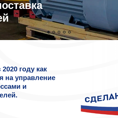
поставка
ей
в
2020
году как
я на управление
ссами и
елей.