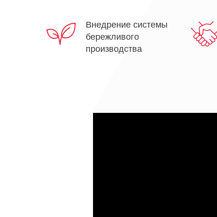
Внедрение системы
ит готовое коммерческое предложение по вашему
бережливого
производства
ьный