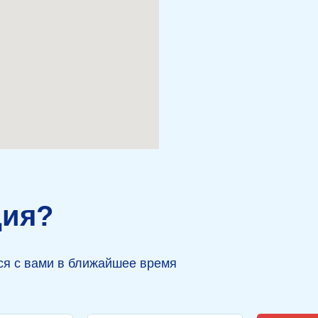
+7 (47472) 4-37-14
genborg@gk-
ция?
led.ru
тся с вами в ближайшее время