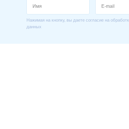
Нажимая на кнопку, вы даете согласие на обработ
данных
Контакты
ООО "Липецкий
электродвигатель"
Липецкая обл., Усманский район, село
Пригородка, ул. Шмидта,
4
+7 (495) 197-68-87
info@gk-led.ru